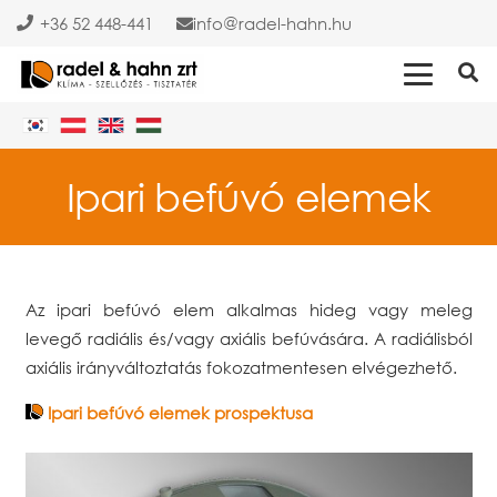
+36 52 448-441
info
radel-hahn.hu
Ipari befúvó elemek
Az ipari befúvó elem alkalmas hideg vagy meleg
levegő radiális és/vagy axiális befúvására. A radiálisból
axiális irányváltoztatás fokozatmentesen elvégezhető.
Ipari befúvó elemek prospektusa