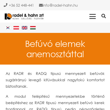
+36 52 448-441
info
radel-hahn.hu
Befúvó elemek
anemosztáttal
Az RADR és RADQ típusú mennyezeti befúvók
sugárirányú levegő kifúvásukkal nagyfokú komfortot
biztosítanak.
A modul felépítésű mennyezetekbe történő
beépítéshez az RADR típusú mennyezeti befúvó kerek
frontlappal az RADQ típusú pedig négyszögletes