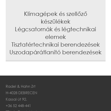
Klímagépek és szellőző
készülékek
Légcsatornák és légtechnikai
elemek
Tisztatértechnikai berendezések
Uszodapárátlanító berendezések
Radel & Hahn Zrt
H-4028 DEBRECEN
Kassai út 92.
+36 52 448-441