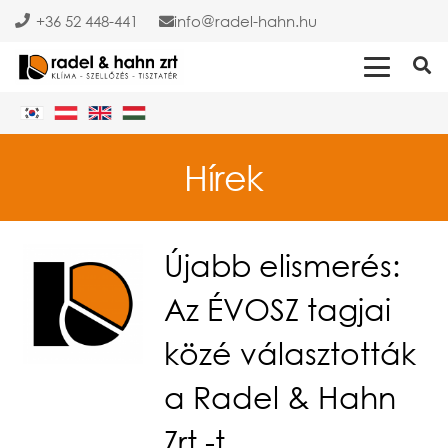
+36 52 448-441
info
radel-hahn.hu
Hírek
Újabb elismerés:
Az ÉVOSZ tagjai
közé választották
a Radel & Hahn
Zrt.-t