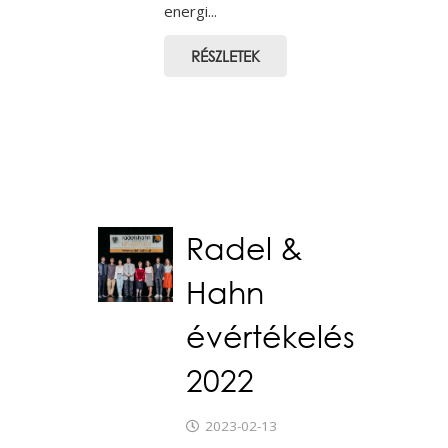
energi...
RÉSZLETEK
Radel &
Hahn
évértékelés
2022
2023-02-13