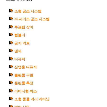
소형 공조 시스템
M-시리즈 공조 시스템
루프탑 장비
텀블러
공기 덕트
댐퍼
디퓨저
산업용 디퓨저
클린룸 구현
클린룸 측정
라미나형 박스
소형 동물 격리 캐비닛
에어 샤워