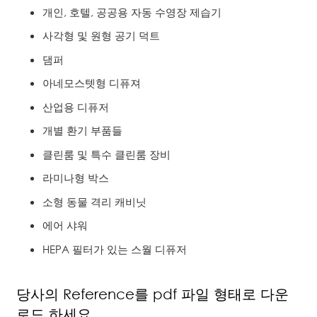
개인, 호텔, 공공용 자동 수영장 제습기
사각형 및 원형 공기 덕트
댐퍼
아네모스텟형 디퓨져
산업용 디퓨저
개별 환기 부품들
클린룸 및 특수 클린룸 장비
라미나형 박스
소형 동물 격리 캐비닛
에어 샤워
HEPA 필터가 있는 스월 디퓨저
당사의 Reference를 pdf 파일 형태로 다운
로드 하세요.