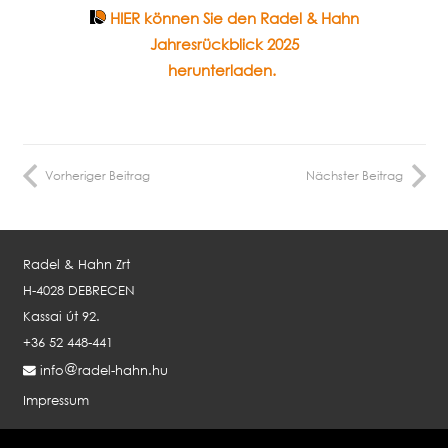
HIER können Sie den Radel & Hahn
Jahresrückblick 2025
herunterladen.
Vorheriger Beitrag
Nächster Beitrag
Radel & Hahn Zrt
H-4028 DEBRECEN
Kassai út 92.
+36 52 448-441
info
radel-hahn.hu
Impressum